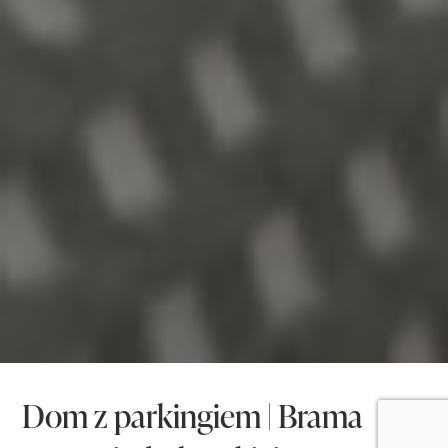
Dom z parkingiem | Brama