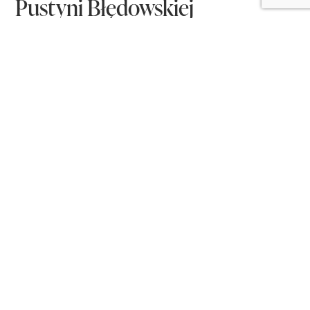
Pustyni Błędowskiej
DOM NA SPRZEDAŻ
KLUCZE, UL. POCZTOWA
2
127.37 m
Powierzchnia
399 000 ZŁ
2
683 m
Pow. działki
3 133 zł
/m²
5
Pokoje
Opis nieruchomości
Szukasz domu, który możesz zaaranżować dokładnie
tak, jak chcesz, bez konieczności ponoszenia