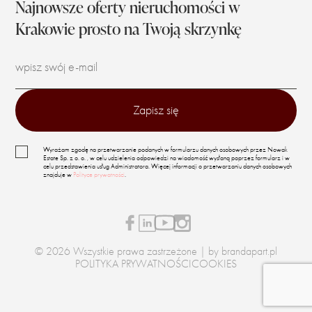
Najnowsze oferty nieruchomości w
Krakowie prosto na Twoją skrzynkę
Wyrażam zgodę na przetwarzanie podanych w formularzu danych osobowych przez Nowak
Estate Sp. z o. o. , w celu udzielenia odpowiedzi na wiadomość wysłaną poprzez formularz i w
celu przedstawienia usług Administratora. Więcej informacji o przetwarzaniu danych osobowych
znajduje w
Polityce prywatności
.
© 2026 Wszystkie prawa zastrzeżone | by
brandapart.pl
POLITYKA PRYWATNOŚCI
COOKIES