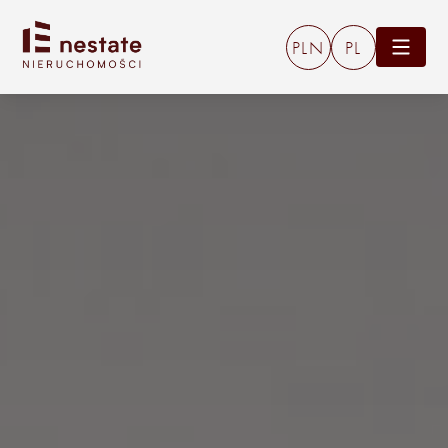
PLN
PL