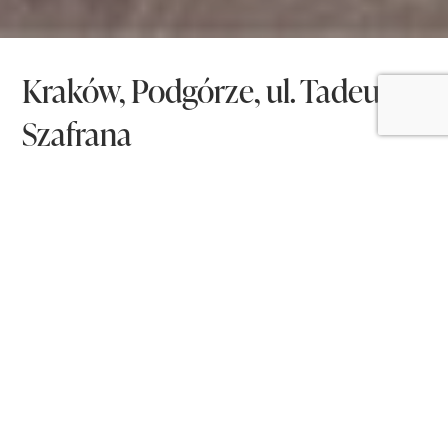
Kraków, Podgórze, ul. Tadeusza
Szafrana
APARTMENT ON SALE
2
48.18 m
Area
850 000 ZŁ
2
Rooms
17 642 zł
/m²
3/6
Floor
Description of the property