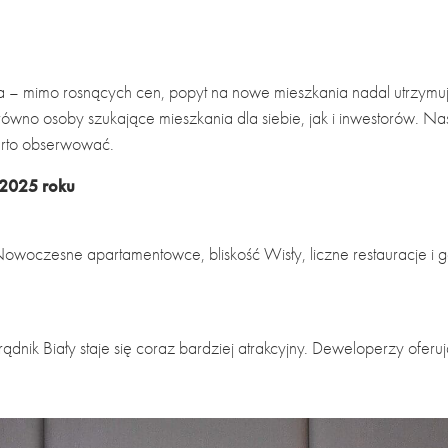
a – mimo rosnących cen, popyt na nowe mieszkania nadal utrzymuj
równo osoby szukające mieszkania dla siebie, jak i inwestorów. 
warto obserwować.
 2025 roku
Nowoczesne apartamentowce, bliskość Wisły, liczne restauracje i 
Prądnik Biały staje się coraz bardziej atrakcyjny. Deweloperzy ofer