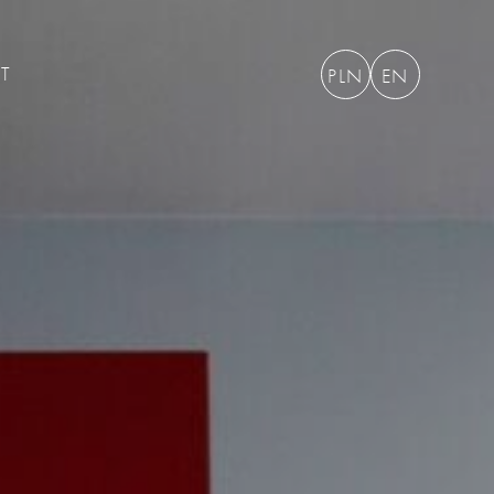
T
PLN
EN