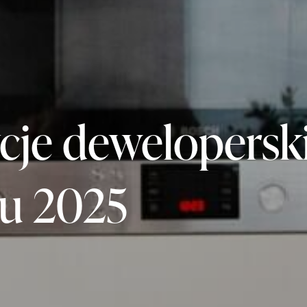
cje dewelopersk
ku 2025