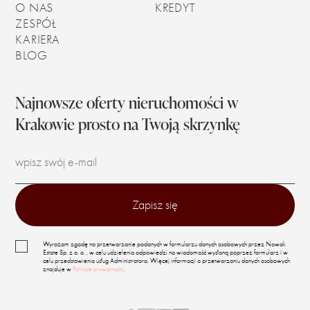
O NAS
KREDYT
ZESPÓŁ
KARIERA
BLOG
Najnowsze oferty nieruchomości w
Krakowie prosto na Twoją skrzynkę
Wyrażam zgodę na przetwarzanie podanych w formularzu danych osobowych przez Nowak
Estate Sp. z o. o. , w celu udzielenia odpowiedzi na wiadomość wysłaną poprzez formularz i w
celu przedstawienia usług Administratora. Więcej informacji o przetwarzaniu danych osobowych
znajduje w
Polityce prywatności
.