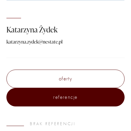
Katarzyna Żydek
katarzyna.zydek@nestate.pl
oferty
referencje
BRAK REFERENCJI